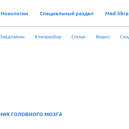
Нозологии
Специальный раздел
Med-libra
Гайдлайны
Клинразбор
Статьи
Видео
Син
ния головного мозга
а