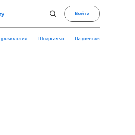
Войти
ry
дромология
Шпаргалки
Пациентам