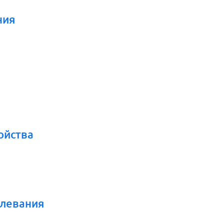
ния
ойства
олевания