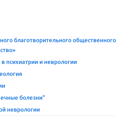
ного благотворительного общественног
ство»
 в психиатрии и неврологии
реология
ии
ечные болезни"
кой неврологии