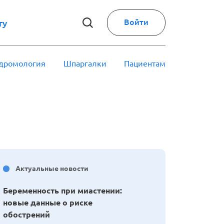
Войти
ry
дромология
Шпаргалки
Пациентам
Актуальные новости
Беременность при миастении:
новые данные о риске
обострений