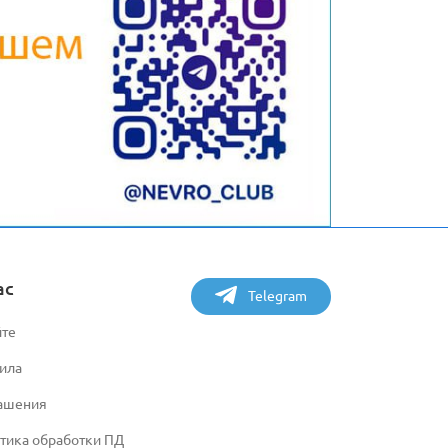
ас
Telegram
йте
ила
ашения
тика обработки ПД