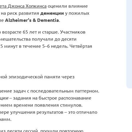
та Джонса Хопкинса
оценили влияние
 на риск развития
деменции
у пожилых
ле
Alzheimer's & Dementia
.
 возрасте 65 лет и старше. Участников
вмешательства получали до десяти
 минут в течение 5–6 недель. Четвёртая
ной эпизодической памяти через
ение задач с последовательным паттерном.
ации
– задания на быстрое распознавание
ением времени появления стимулов.
ере улучшения результатов – это отличало
рамм.
из десяти сессий, прошли повторную