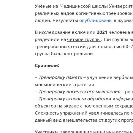
Учёные из
Медицинской школы Университе
различных видов когнитивных тренировок
людей. Результаты
опубликованы
в журна
В исследование включили
2021
человека в
разделили на
четыре группы
. Три группы 
тренировочных сессий длительностью 60–75
группа была контрольной.
Сравнили:
–
Тренировку памяти
– улучшение вербаль
мнемонические стратегии.
–
Тренировку логического мышления
– реш
–
Тренировку скорости обработки информ
объектов на экране с постепенным сокращ
Сложность упражнений увеличивалась по м
данный вид вмешательства от других прог
Участники, завершившие минимум восемь 