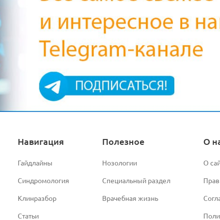
Навигация
Полезное
О н
Гайдлайны
Нозологии
О са
Синдромология
Специальный раздел
Прав
Клинразбор
Врачебная жизнь
Согл
Статьи
Поли