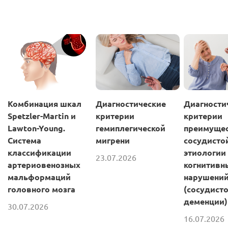
Комбинация шкал
Диагностические
Диагности
Spetzler-Martin и
критерии
критерии
Lawton-Young.
гемиплегической
преимущес
Система
мигрени
сосудисто
классификации
этиологии
23.07.2026
артериовенозных
когнитивн
мальформаций
нарушени
головного мозга
(сосудист
деменции)
30.07.2026
16.07.2026