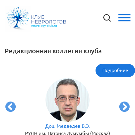
Редакционная коллегия клуба
Подробнее
Доц. Медведев В.Э.
нова МЗ
РУДН им. Патриса Лумумбы (Москва)
Первый