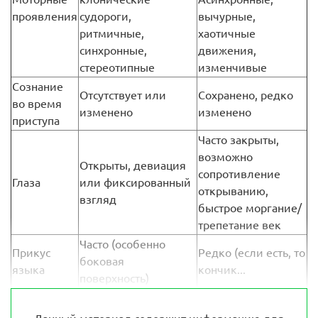
проявления
судороги,
вычурные,
ритмичные,
хаотичные
синхронные,
движения,
стереотипные
изменчивые
Сознание
Отсутствует или
Сохранено, редко
во время
изменено
изменено
приступа
Часто закрыты,
возможно
Открыты, девиация
сопротивление
Глаза
или фиксированный
открыванию,
взгляд
быстрое моргание/
трепетание век
Часто (особенно
Прикус
Редко (если есть, то
боковая
языка
кончик...
поверхность)