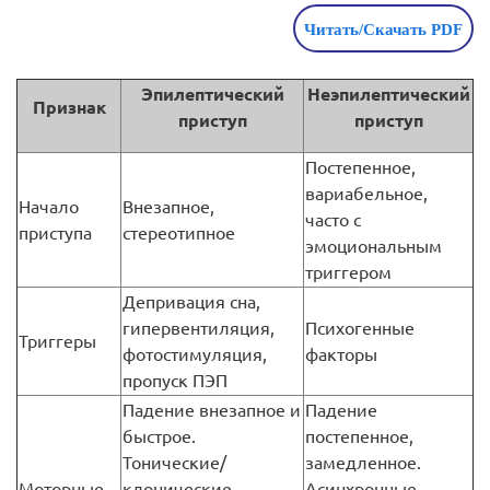
Читать/Скачать PDF
Эпилептический
Неэпилептический
Признак
приступ
приступ
Постепенное,
вариабельное,
Начало
Внезапное,
часто с
приступа
стереотипное
эмоциональным
триггером
Депривация сна,
гипервентиляция,
Психогенные
Триггеры
фотостимуляция,
факторы
пропуск ПЭП
Падение внезапное и
Падение
быстрое.
постепенное,
Тонические/
замедленное.
Моторные
клонические
Асинхронные,