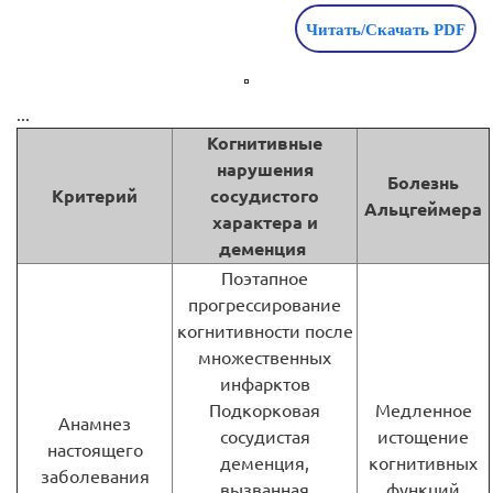
Читать/Скачать PDF
...
Когнитивные
нарушения
Болезнь
Критерий
сосудистого
Альцгеймера
характера и
деменция
Поэтапное
прогрессирование
когнитивности после
множественных
инфарктов
Подкорковая
Медленное
Анамнез
сосудистая
истощение
настоящего
деменция,
когнитивных
заболевания
вызванная
функций