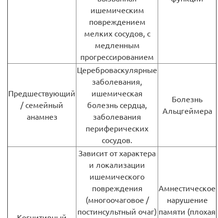
ишемическим
повреждением
мелких сосудов, с
медленным
прогрессированием
Цереброваскулярные
заболевания,
Предшествующий
ишемическая
Болезнь
/ семейный
болезнь сердца,
Альцгеймера
анамнез
заболевания
периферических
сосудов.
Зависит от характера
и локализации
ишемического
повреждения
Амнестическое
(многоочаговое /
нарушение
постинсультный очаг)
памяти (плохая
Когнитивный