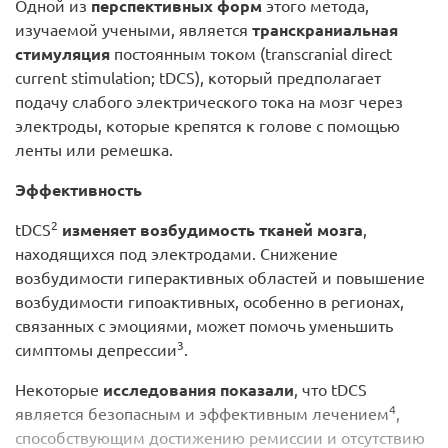
Одной из
перспективных форм
этого метода,
изучаемой учеными, является
транскраниальная
стимуляция
постоянным током (transcranial direct
current stimulation; tDCS), который предполагает
подачу слабого электрического тока на мозг через
электроды, которые крепятся к голове с помощью
ленты или ремешка.
Эффективность
2
tDCS
изменяет возбудимость тканей мозга
,
находящихся под электродами. Снижение
возбудимости гиперактивных областей и повышение
возбудимости гипоактивных, особенно в регионах,
связанных с эмоциями, может помочь уменьшить
3
симптомы депрессии
.
Некоторые
исследования показали
, что tDCS
4
является безопасным и эффективным лечением
,
способствующим достижению ремиссии и отсутствию