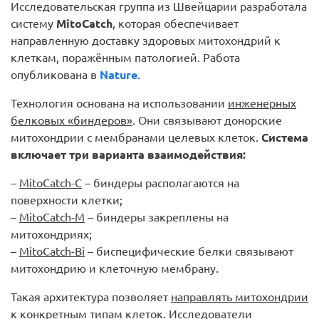
Исследовательская группа из Швейцарии разработала
систему
MitoCatch
, которая обеспечивает
направленную доставку здоровых митохондрий к
клеткам, поражённым патологией. Работа
опубликована в
Nature
.
Технология основана на использовании
инженерных
белковых «биндеров»
. Они связывают донорские
митохондрии с мембранами целевых клеток.
Система
включает три варианта взаимодействия:
–
MitoCatch-C
– биндеры располагаются на
поверхности клетки;
–
MitoCatch-M
– биндеры закреплены на
митохондриях;
–
MitoCatch-Bi
– биспецифические белки связывают
митохондрию и клеточную мембрану.
Такая архитектура позволяет
направлять митохондрии
к конкретным типам клеток
. Исследователи