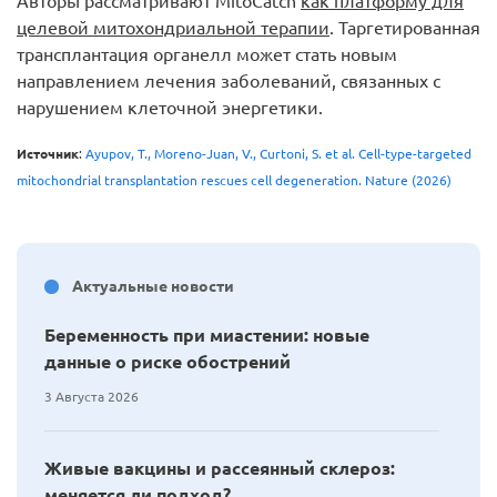
Авторы рассматривают MitoCatch
как платформу для
целевой митохондриальной терапии
. Таргетированная
трансплантация органелл может стать новым
направлением лечения заболеваний, связанных с
нарушением клеточной энергетики.
Источник
:
Ayupov, T., Moreno-Juan, V., Curtoni, S. et al. Cell-type-targeted
mitochondrial transplantation rescues cell degeneration. Nature (2026)
Актуальные новости
Беременность при миастении: новые
данные о риске обострений
3 Августа 2026
Живые вакцины и рассеянный склероз:
меняется ли подход?