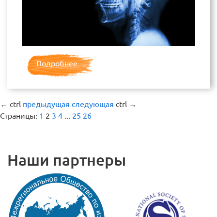
Подробнее
←
ctrl
предыдущая
следующая
ctrl
→
Страницы:
1
2
3
4
...
25
26
Наши партнеры