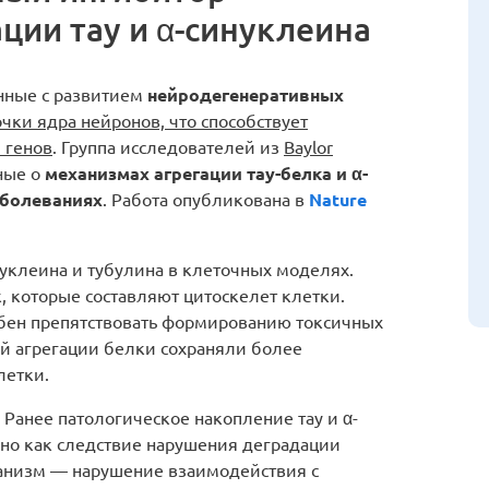
ции тау и α-синуклеина
анные с развитием
нейродегенеративных
чки ядра нейронов, что способствует
 генов
. Группа исследователей из
Baylor
ные о
механизмах агрегации тау-белка и α-
аболеваниях
. Работа опубликована в
Nature
нуклеина и тубулина в клеточных моделях.
 которые составляют цитоскелет клетки.
обен препятствовать формированию токсичных
ой агрегации белки сохраняли более
летки.
Ранее патологическое накопление тау и α-
но как следствие нарушения деградации
ханизм — нарушение взаимодействия с