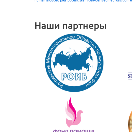
human induced pluripotent stem cell-derived neurons confers
Наши партнеры