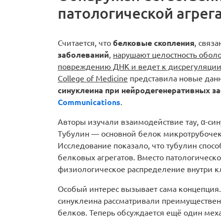
патологической агрега
Считается, что
белковые скопления
, связ
заболеваний
,
нарушают целостность оболо
повреждению ДНК и ведет к дисрегуляции
College of Medicine
представила новые дан
синуклеина при нейродегенеративных з
Communications
.
Авторы изучали взаимодействие тау, α-си
Тубулин — основной белок микротрубочек,
Исследование показало, что тубулин спос
белковых агрегатов. Вместо патологическ
физиологическое распределение внутри к
Особый интерес вызывает сама концепция. 
синуклеина рассматривали преимуществен
белков. Теперь обсуждается ещё один ме