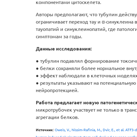
компонентами цитоскелета.
Авторы предполагают, что тубулин действ
ограничивает переход тау и α-синуклеина 
тауопатий и синуклеинопатий, где патоло
симптомам за годы.
Данные исследования:
● тубулин подавлял формирование токсичн
● белки сохраняли более нормальное вну
● эффект наблюдали в клеточных моделях
● результаты указывают на потенциальную
нейропротекцией.
Работа предлагает новую патогенетиче
микротрубочек участвует не только в транс
агрегации белков.
Источник
:
Oweis, V., Nissim-Rafinia, M., Dvir, E., et al. AT