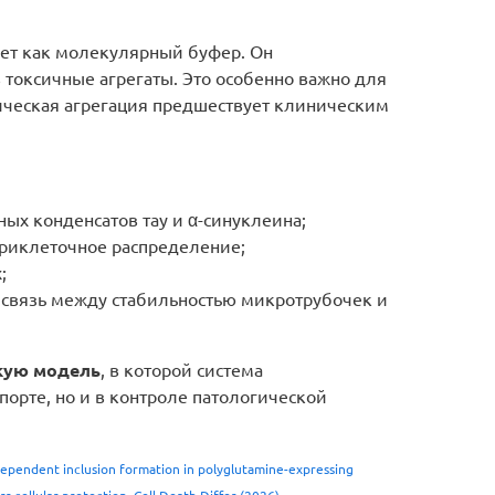
ует как молекулярный буфер. Он
в токсичные агрегаты. Это особенно важно для
гическая агрегация предшествует клиническим
ых конденсатов тау и α-синуклеина;
триклеточное распределение;
;
 связь между стабильностью микротрубочек и
скую модель
, в которой система
порте, но и в контроле патологической
F3-dependent inclusion formation in polyglutamine-expressing