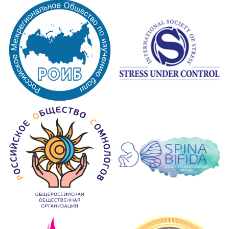
Оптимальный уровень магния может снизить риск
развития деменции
МАТЕРИАЛ МЕСЯЦА
Частое употребление газированных
или фруктовых напитков связано с
повышенным риском инсульта
СТАТЬЯ
Ксилит связан с повышенным риском инфаркта
миокарда и инсульта
ЧИТАЙТЕ ТАКЖЕ