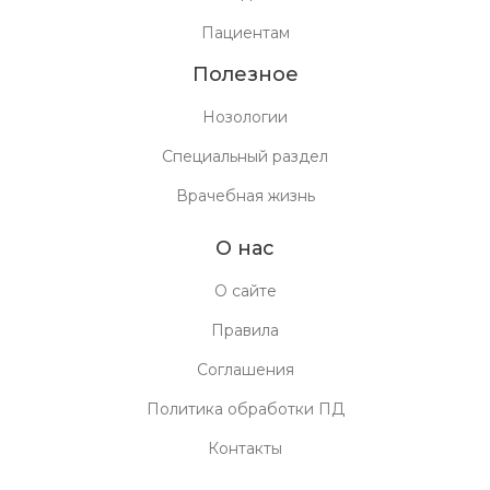
Пациентам
Полезное
Нозологии
Специальный раздел
Врачебная жизнь
О нас
О сайте
СТАТЬЯ
В приемное отделение сосудистого центра доставлен
Правила
ИИ может предсказывать результаты
пациент 55 лет с жалобами на выраженное вращательное
нейробиологических исследований
головокружение, двоение в глазах, онемение левых
Соглашения
МАТЕРИАЛ МЕСЯЦА
конечностей. Установите диагноз
Политика обработки ПД
ВЫБОР РЕДАКЦИИ
Контакты