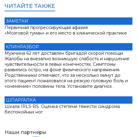
ЧИТАЙТЕ ТАКЖЕ
ЗАМЕТКИ
Женщина 22 лет. Привезена родственниками. Внезапно
развилась афазия и параплегия. Установите диагноз.
Первичная прогрессирующая афазия
«Мозговой туман» и его место в клинической практике
ВЫБОР РЕДАКЦИИ
КЛИНРАЗБОР
Мужчина 62 лет доставлен бригадой скорой помощи.
Жалобы на внезапно возникшую слабость и нарушение
чувствительности в левых конечностях. Симптомы
развились остро, на фоне физического напряжения.
Родственники отмечают, что за несколько минут до
этого пациент пожаловался на резкую головную боль и
«онемение» половины тела. Установите диагноз.
ШПАРГАЛКА
Шкала IRLS-RS. Оценка степени тяжести синдрома
беспокойных ног
СТАТЬЯ
Наши партнеры